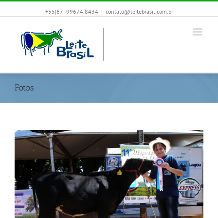
+55|67| 99674.8434
|
contato@leitebrasil.com.br
Fotos