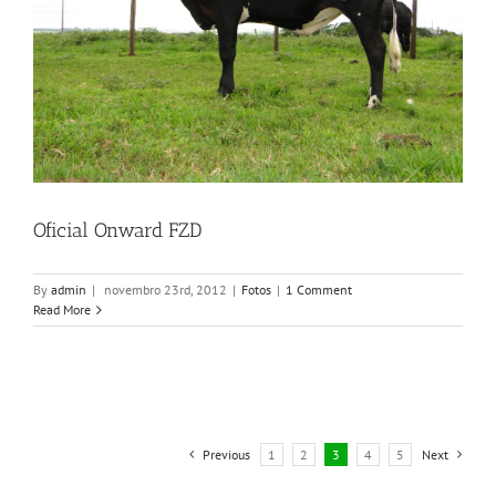
Oficial Onward FZD
By
admin
|
novembro 23rd, 2012
|
Fotos
|
1 Comment
Read More
Previous
1
2
3
4
5
Next