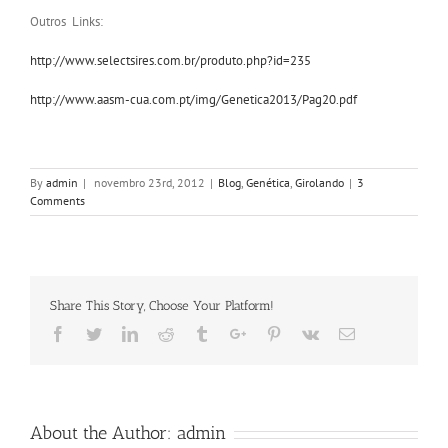
Outros Links:
http://www.selectsires.com.br/produto.php?id=235
http://www.aasm-cua.com.pt/img/Genetica2013/Pag20.pdf
By
admin
|
novembro 23rd, 2012
|
Blog
,
Genética
,
Girolando
|
3
Comments
Share This Story, Choose Your Platform!
Facebook
Twitter
Linkedin
Reddit
Tumblr
Google+
Pinterest
Vk
Email
About the Author:
admin