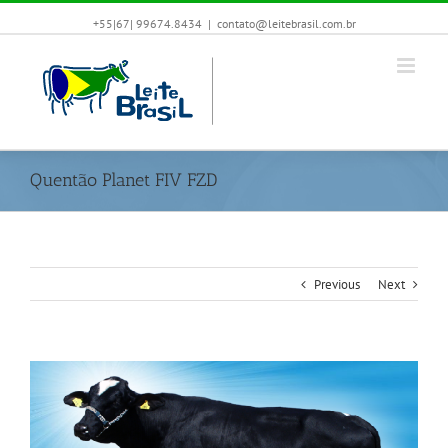
+55|67| 99674.8434
|
contato@leitebrasil.com.br
Quentão Planet FIV FZD
Previous
Next
View
Larger
Image