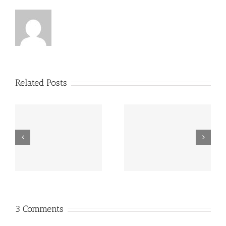
Related Posts
MAPA estabelece
FAO: produção mundial
preços de referência
de leite deverá crescer
para EGF de leite
2% em 2015
3 Comments