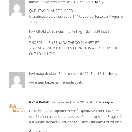
admin
23 de novembro de 2012 at 17:59
- Reply
QUENTÃO PLANET FIV FZD
Classificado para compor o 14º Grupo do Teste de Progênie
2012
PARABÓLICA EVEREST ( 7.756 kg – 2x – 334 dias )
x
7HO8081 – ENSENADA TABOO PLANET-ET
TIPO SUPERIOR E ÚBERES CORRETOS – UM TOURO DE
OUTRO MUNDO.
levi souza da silva
31 de outubro de 2015 at 17:14
- Reply
você tem bezerras memada ovalor
Richie Kotzen
29 de setembro de 2019 at 13:36
- Reply
Puxa vida devo agradecer vocês ganharam meu dia que
site fantástico cheio de noticias não me canso de Elogiar já
é a minha terceira visita por aqui absolutamente fantástico.
Gir Leiteiro