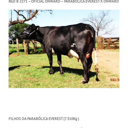
RGD B 2271 – OFICIAL ONWARD – PARABÓLICA EVEREST X ONWARD
FILHOS DA PARABÓLICA EVEREST (7.310Kg )