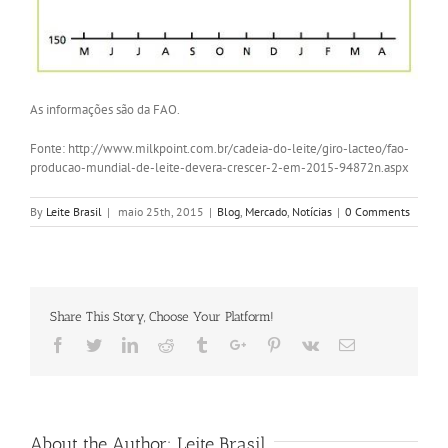
As informações são da FAO.
Fonte: http://www.milkpoint.com.br/cadeia-do-leite/giro-lacteo/fao-
producao-mundial-de-leite-devera-crescer-2-em-2015-94872n.aspx
By
Leite Brasil
|
maio 25th, 2015
|
Blog
,
Mercado
,
Notícias
|
0 Comments
Share This Story, Choose Your Platform!
Facebook
Twitter
Linkedin
Reddit
Tumblr
Google+
Pinterest
Vk
Email
About the Author:
Leite Brasil