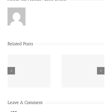
Related Posts
MAPA estabelece
Identificador de
preços de referência
substâncias tóxicas no
para EGF de leite
leite
Leave A Comment