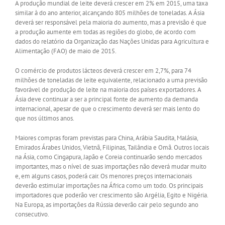
A produção mundial de leite deverá crescer em 2% em 2015, uma taxa
similar à do ano anterior, alcançando 805 milhões de toneladas. A Ásia
deverá ser responsável pela maioria do aumento, mas a previsão é que
a produção aumente em todas as regiões do globo, de acordo com
dados do relatório da Organização das Nações Unidas para Agricultura e
Alimentação (FAO) de maio de 2015.
O comércio de produtos lácteos deverá crescer em 2,7%, para 74
milhões de toneladas de leite equivalente, relacionado a uma previsão
favorável de produção de leite na maioria dos países exportadores. A
Ásia deve continuar a ser a principal fonte de aumento da demanda
internacional, apesar de que o crescimento deverá ser mais lento do
que nos últimos anos.
Maiores compras foram previstas para China, Arábia Saudita, Malásia,
Emirados Árabes Unidos, Vietnã, Filipinas, Tailândia e Omã. Outros locais
na Ásia, como Cingapura, Japão e Coreia continuarão sendo mercados
importantes, mas o nível de suas importações não deverá mudar muito
e, em alguns casos, poderá cair. Os menores preços internacionais
deverão estimular importações na África como um todo. Os principais
importadores que poderão ver crescimento são Argélia, Egito e Nigéria.
Na Europa, as importações da Rússia deverão cair pelo segundo ano
consecutivo.