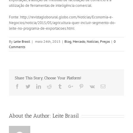
utilização de ferramentas de inteligência comercial.
Fonte: http://revistagloborural.globo.com/Noticias/Economia-e-
Negocios/noticia/2015/05/agricultura-quer-incluir-segmento-do-
leite-no-programa-de-exportacoes.html
By
Leite Brasil
|
maio 24th, 2015
|
Blog
,
Mercado
,
Notícias
,
Preços
|
0
Comments
Share This Story, Choose Your Platform!
Facebook
Twitter
Linkedin
Reddit
Tumblr
Google+
Pinterest
Vk
Email
About the Author:
Leite Brasil