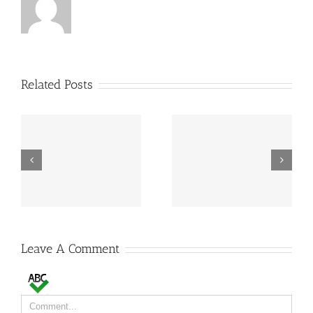
Related Posts
MAPA estabelece
FAO: produção mundial
preços de referência
de leite deverá crescer
para EGF de leite
2% em 2015
Leave A Comment
Comment