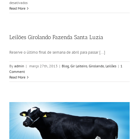
em
desativados
Estratégias
Read More
de
Cruzamentos
e
Acasalamentos
com
Leilões Girolando Fazenda Santa Luzia
Touros
Girolando
Reserve o último final de semana de abril para passar [...]
By
admin
|
março 27th, 2013
|
Blog
,
Gir Leiteiro
,
Girolando
,
Leilões
|
1
Comment
Read More