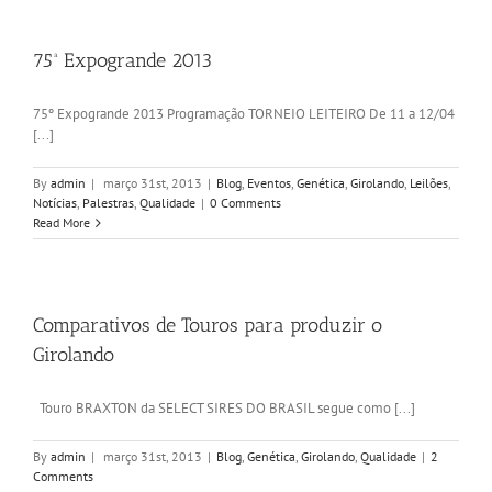
75ª Expogrande 2013
75º Expogrande 2013 Programação TORNEIO LEITEIRO De 11 a 12/04
[...]
By
admin
|
março 31st, 2013
|
Blog
,
Eventos
,
Genética
,
Girolando
,
Leilões
,
Notícias
,
Palestras
,
Qualidade
|
0 Comments
Read More
Comparativos de Touros para produzir o
Girolando
Touro BRAXTON da SELECT SIRES DO BRASIL segue como [...]
By
admin
|
março 31st, 2013
|
Blog
,
Genética
,
Girolando
,
Qualidade
|
2
Comments