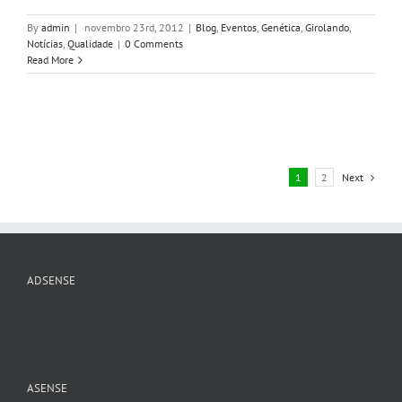
By
admin
|
novembro 23rd, 2012
|
Blog
,
Eventos
,
Genética
,
Girolando
,
Notícias
,
Qualidade
|
0 Comments
Read More
1
2
Next
ADSENSE
ASENSE