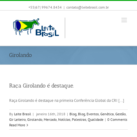
+55|67| 99674.8434
|
contato@leitebrasil.com.br
Girolando
Raça Girolando é destaque.
Raça Girolando é destaque na primeira Conferência Global da CRI [...]
By
Leite Brasil
|
janeiro 16th, 2018
|
Blog
,
Blog
,
Eventos
,
Genética
,
Gestão
,
Gir Leiteiro
,
Girolando
,
Mercado
,
Notícias
,
Palestras
,
Qualidade
|
0 Comments
Read More