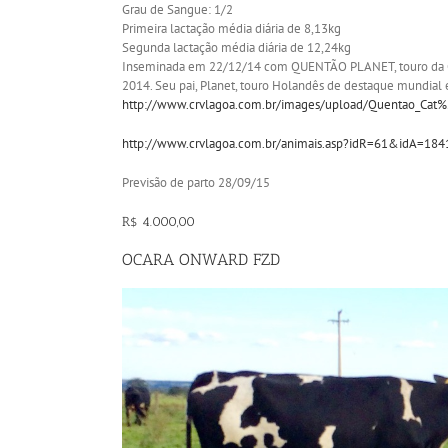
Grau de Sangue: 1/2
Primeira lactação média diária de 8,13kg
Segunda lactação média diária de 12,24kg
Inseminada em 22/12/14 com QUENTÃO PLANET, touro da CRV
2014. Seu pai, Planet, touro Holandês de destaque mundial e
http://www.crvlagoa.com.br/images/upload/Quentao_Ca
http://www.crvlagoa.com.br/animais.asp?idR=61&idA=18
Previsão de parto 28/09/15
R$ 4.000,00
OCARA ONWARD FZD