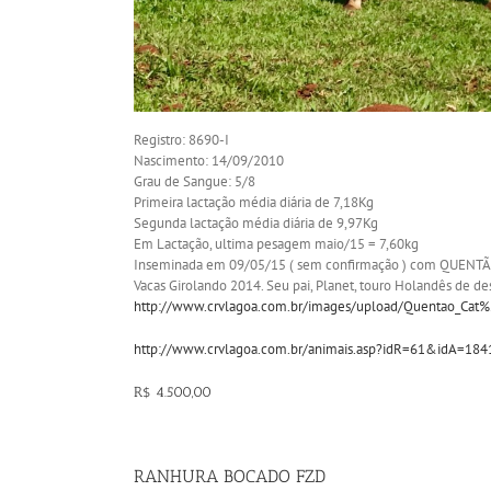
Registro: 8690-I
Nascimento: 14/09/2010
Grau de Sangue: 5/8
Primeira lactação média diária de 7,18Kg
Segunda lactação média diária de 9,97Kg
Em Lactação, ultima pesagem maio/15 = 7,60kg
Inseminada em 09/05/15 ( sem confirmação ) com QUENTÃO P
Vacas Girolando 2014. Seu pai, Planet, touro Holandês de de
http://www.crvlagoa.com.br/images/upload/Quentao_Ca
http://www.crvlagoa.com.br/animais.asp?idR=61&idA=18
R$ 4.500,00
RANHURA BOCADO FZD