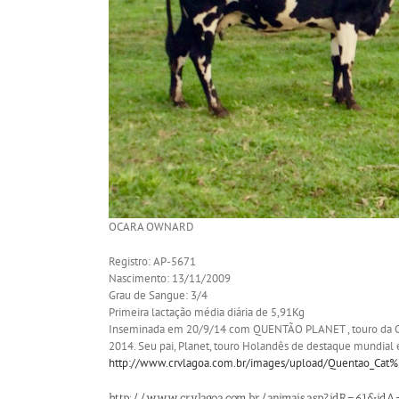
OCARA OWNARD
Registro: AP-5671
Nascimento: 13/11/2009
Grau de Sangue: 3/4
Primeira lactação média diária de 5,91Kg
Inseminada em 20/9/14 com QUENTÃO PLANET , touro da CRV
2014. Seu pai, Planet, touro Holandês de destaque mundial e
http://www.crvlagoa.com.br/images/upload/Quentao_Ca
http://www.crvlagoa.com.br/animais.asp?idR=61&id