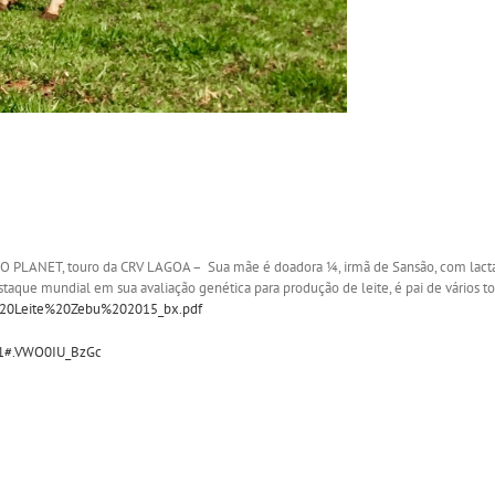
LANET, touro da CRV LAGOA – Sua mãe é doadora ¼, irmã de Sansão, com lactaçã
staque mundial em sua avaliação genética para produção de leite, é pai de vários t
t%20Leite%20Zebu%202015_bx.pdf
41#.VWO0IU_BzGc