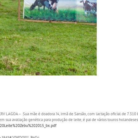
 LAGOA – Sua mãe é doadora ¼, irmã de Sansão, com lactação oficial de 7.310 k
m sua avaliação genética para produção de leite, é pai de vários touros holandeses
t%20Leite%20Zebu%202015_bx.pdf
A=1841#.VWO0IU_BzGc