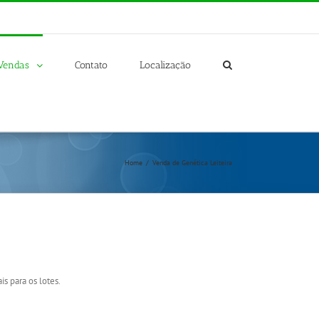
Vendas
Contato
Localização
Home
/
Venda de Genética Leiteira
s para os lotes.