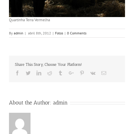
Quartinha Terra Vermelha
By
admin
|
abril 8th, 2012
|
Fotos
|
0 Comments
Share This Story, Choose Your Platform!
Facebook
Twitter
Linkedin
Reddit
Tumblr
Google+
Pinterest
Vk
Email
About the Author:
admin