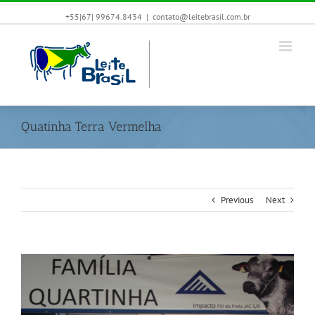
+55|67| 99674.8434
|
contato@leitebrasil.com.br
Quatinha Terra Vermelha
Previous
Next
View
Larger
Image