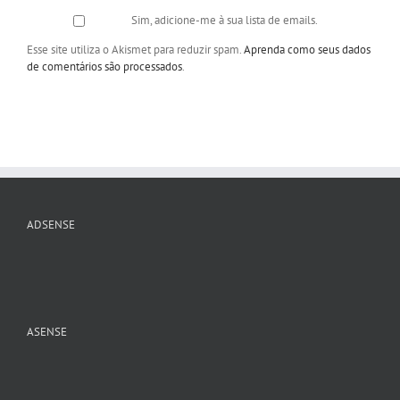
Sim, adicione-me à sua lista de emails.
Esse site utiliza o Akismet para reduzir spam.
Aprenda como seus dados
de comentários são processados
.
ADSENSE
ASENSE