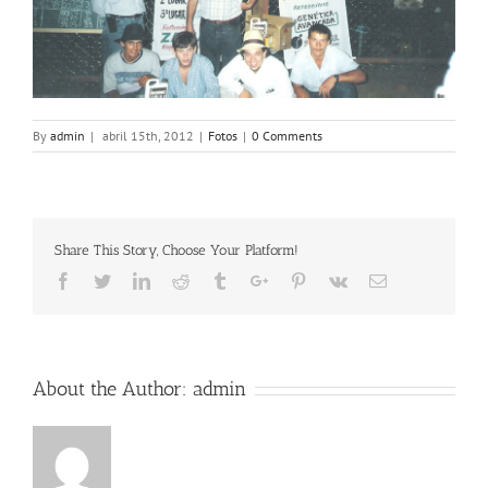
By
admin
|
abril 15th, 2012
|
Fotos
|
0 Comments
Share This Story, Choose Your Platform!
Facebook
Twitter
Linkedin
Reddit
Tumblr
Google+
Pinterest
Vk
Email
About the Author:
admin