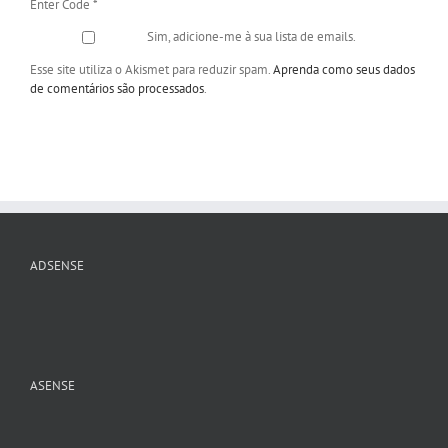
Enter Code
*
Sim, adicione-me à sua lista de emails.
Esse site utiliza o Akismet para reduzir spam.
Aprenda como seus dados
de comentários são processados
.
ADSENSE
ASENSE