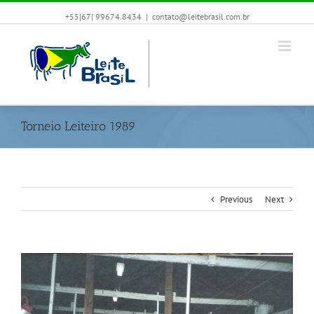
+55|67| 99674.8434
|
contato@leitebrasil.com.br
Torneio Leiteiro 1989
Previous
Next
View
Larger
Image