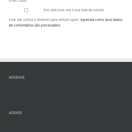
Enter Code
*
Sim, adicione-me à sua lista de emails.
Esse site utiliza o Akismet para reduzir spam.
Aprenda como seus dados
de comentários são processados
.
ADSENSE
ASENSE