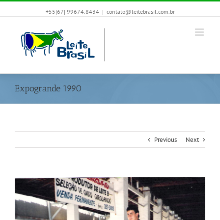
+55|67| 99674.8434
|
contato@leitebrasil.com.br
Expogrande 1990
Previous
Next
View
Larger
Image