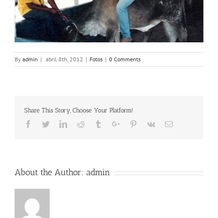
By
admin
|
abril 8th, 2012
|
Fotos
|
0 Comments
Share This Story, Choose Your Platform!
Facebook
Twitter
Linkedin
Reddit
Tumblr
Google+
Pinterest
Vk
Email
About the Author:
admin