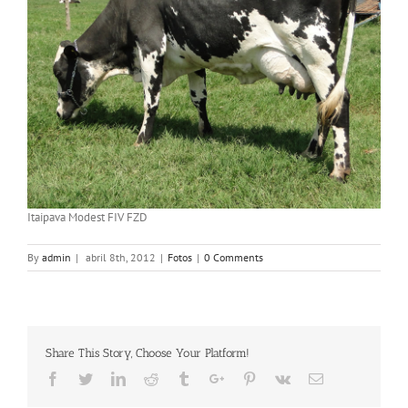
Itaipava Modest FIV FZD
By
admin
|
abril 8th, 2012
|
Fotos
|
0 Comments
Share This Story, Choose Your Platform!
Facebook
Twitter
Linkedin
Reddit
Tumblr
Google+
Pinterest
Vk
Email