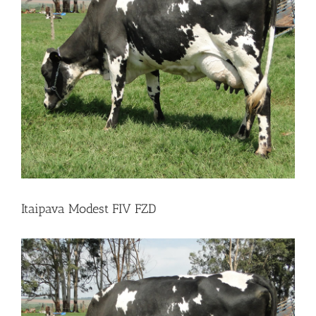
Itaipava Modest FIV FZD