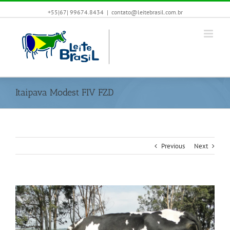
+55|67| 99674.8434
|
contato@leitebrasil.com.br
Itaipava Modest FIV FZD
Previous
Next
View
Larger
Image