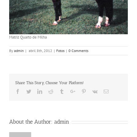
Matriz Quarto de Milha
By
admin
|
abril 8th, 2012
|
Fotos
|
0 Comments
Share This Story, Choose Your Platform!
Facebook
Twitter
Linkedin
Reddit
Tumblr
Google+
Pinterest
Vk
Email
About the Author:
admin