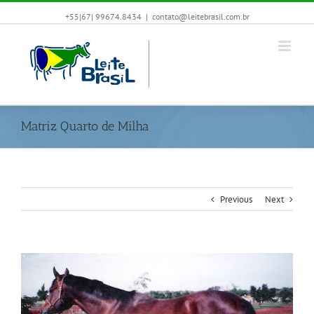
+55|67| 99674.8434
|
contato@leitebrasil.com.br
Matriz Quarto de Milha
Previous
Next
View
Larger
Image