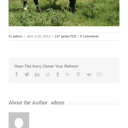
By
admin
|
abril 11th, 2012
|
16º Leilão FZD
|
0 Comments
Share This Story, Choose Your Platform!
Facebook
Twitter
Linkedin
Reddit
Tumblr
Google+
Pinterest
Vk
Email
About the Author:
admin