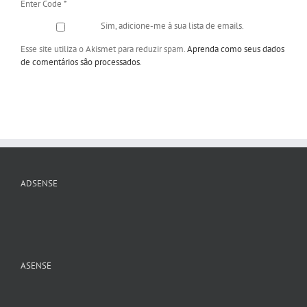
Enter Code
*
Sim, adicione-me à sua lista de emails.
Esse site utiliza o Akismet para reduzir spam.
Aprenda como seus dados
de comentários são processados
.
ADSENSE
ASENSE