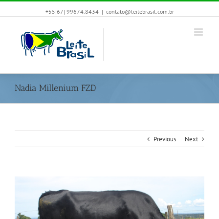
+55|67| 99674.8434
|
contato@leitebrasil.com.br
Nadia Millenium FZD
Previous
Next
View
Larger
Image