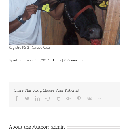
Registro PS 2 - Garapa Caxi
By
admin
|
abril 8th, 2012
|
Fotos
|
0 Comments
Share This Story, Choose Your Platform!
Facebook
Twitter
Linkedin
Reddit
Tumblr
Google+
Pinterest
Vk
Email
About the Author:
admin