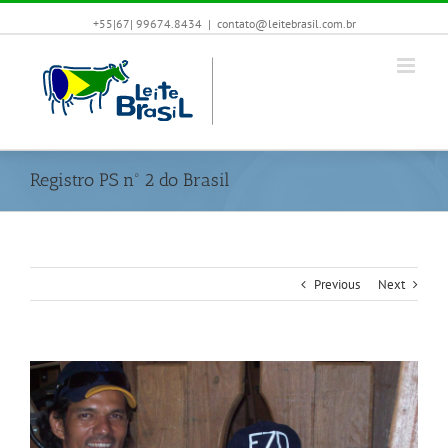
+55|67| 99674.8434
|
contato@leitebrasil.com.br
Registro PS nº 2 do Brasil
Previous
Next
View
Larger
Image