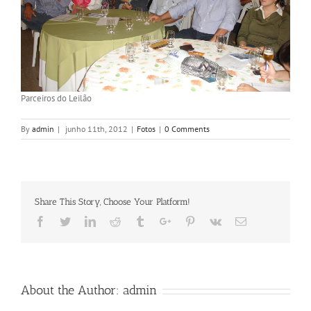
Parceiros do Leilão
By
admin
|
junho 11th, 2012
|
Fotos
|
0 Comments
Share This Story, Choose Your Platform!
Facebook
Twitter
Linkedin
Reddit
Tumblr
Google+
Pinterest
Vk
Email
About the Author:
admin