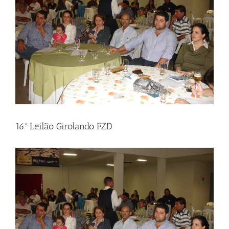
16º Leilão Girolando FZD