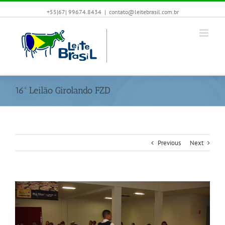
+55|67| 99674.8434
|
contato@leitebrasil.com.br
16º Leilão Girolando FZD
Previous
Next
View
Larger
Image