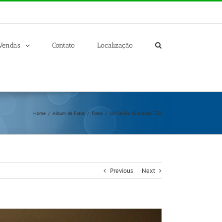
Vendas
Contato
Localização
Home
/
Album de Fotos
/
Fotos
/
16º Leilão Girolando FZD
Previous
Next