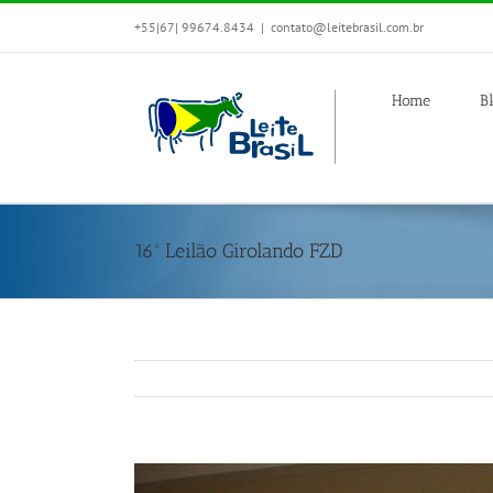
+55|67| 99674.8434
|
contato@leitebrasil.com.br
Home
B
16º Leilão Girolando FZD
View