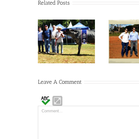
Related Posts
pogrande 2014
Visitas no Fazendão
Vis
Leave A Comment
Comment