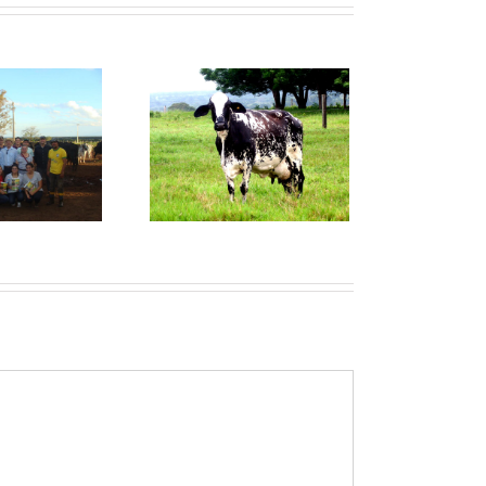
çapava Fruita – Top
1.000