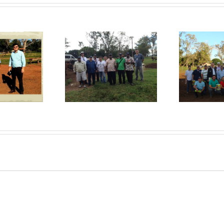
Ca
itas no Fazendão
Visitas no Fazendão