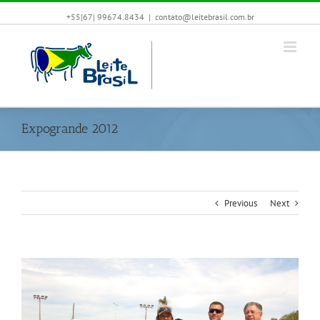
+55|67| 99674.8434
|
contato@leitebrasil.com.br
Expogrande 2012
Previous
Next
View
Larger
Image