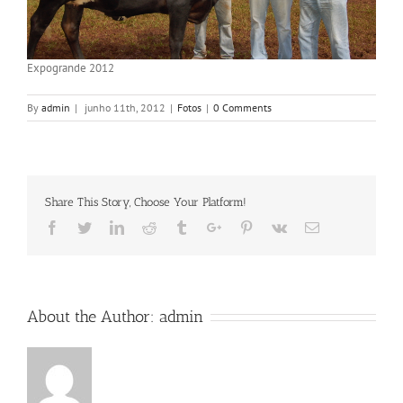
Expogrande 2012
By
admin
|
junho 11th, 2012
|
Fotos
|
0 Comments
Share This Story, Choose Your Platform!
Facebook
Twitter
Linkedin
Reddit
Tumblr
Google+
Pinterest
Vk
Email
About the Author:
admin