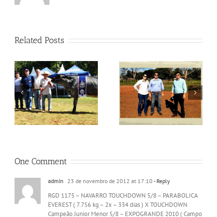
Related Posts
Visitas no Fazendão
Visitas no Fazendão
One Comment
admin
23 de novembro de 2012 at 17:10
- Reply
RGD 1175 – NAVARRO TOUCHDOWN 5/8 – PARABOLICA
EVEREST ( 7.756 kg – 2x – 334 dias ) X TOUCHDOWN
Campeão Junior Menor 5/8 – EXPOGRANDE 2010 ( Campo