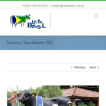
+55|67| 99674.8434
|
contato@leitebrasil.com.br
Navarro Touchdown FZD
Previous
Next
View
Larger
Image