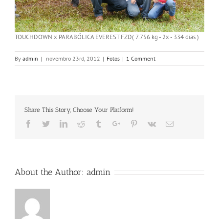
TOUCHDOWN x PARABÓLICA EVEREST FZD( 7.756 kg - 2x - 334 dias )
By
admin
|
novembro 23rd, 2012
|
Fotos
|
1 Comment
Share This Story, Choose Your Platform!
Facebook
Twitter
Linkedin
Reddit
Tumblr
Google+
Pinterest
Vk
Email
About the Author:
admin