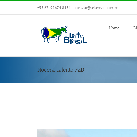
+55|67| 99674.8434
|
contato@leitebrasil.com.br
Home
B
Nocera Talento FZD
View