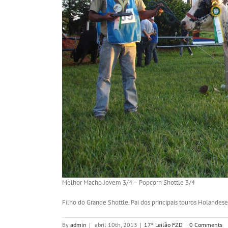
Melhor Macho Jovem 3/4 – Popcorn Shottle 3/4
Filho do Grande Shottle. Pai dos principais touros Holandese
By
admin
|
abril 10th, 2013
|
17º Leilão FZD
|
0 Comments