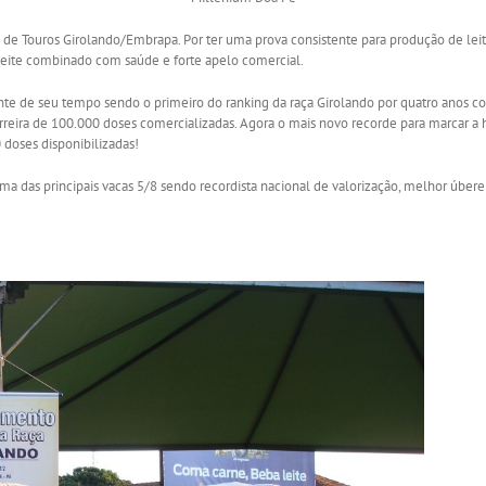
 de Touros Girolando/Embrapa. Por ter uma prova consistente para produção de leit
leite combinado com saúde e forte apelo comercial.
nte de seu tempo sendo o primeiro do ranking da raça Girolando por quatro anos c
barreira de 100.000 doses comercializadas. Agora o mais novo recorde para marcar a
0 doses disponibilizadas!
ma das principais vacas 5/8 sendo recordista nacional de valorização, melhor úb