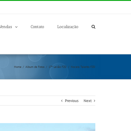
Vendas
Contato
Localização
Home
/
Album de Fotos
/
17º Leilão FZD
/
Nocera Talento FZD
Previous
Next