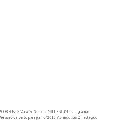
OPCORN FZD.
Vaca ¾. Neta de MILLENIUM, com grande
isão de parto para junho/2013. Abrindo sua 2ª lactação.