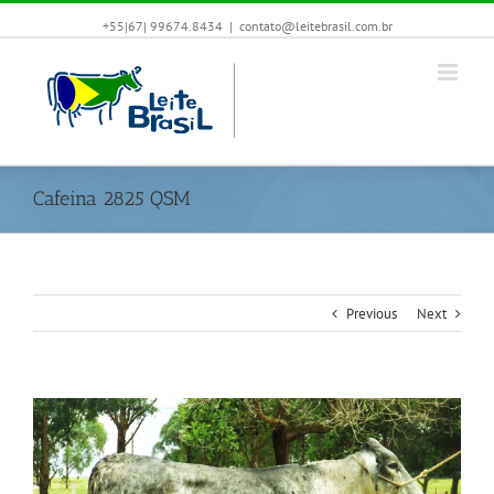
+55|67| 99674.8434
|
contato@leitebrasil.com.br
Cafeina 2825 QSM
Previous
Next
View
Larger
Image