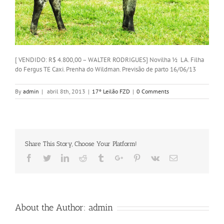
[ VENDIDO: R$ 4.800,00 – WALTER RODRIGUES] Novilha ½ LA. Filha
do Fergus TE Caxi. Prenha do Wildman. Previsão de parto 16/06/13
By
admin
|
abril 8th, 2013
|
17º Leilão FZD
|
0 Comments
Share This Story, Choose Your Platform!
Facebook
Twitter
Linkedin
Reddit
Tumblr
Google+
Pinterest
Vk
Email
About the Author:
admin