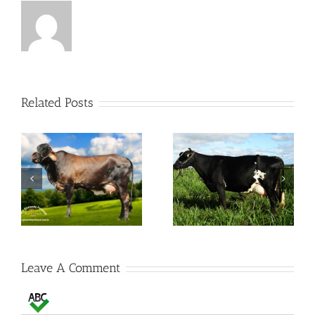
Related Posts
S
Noiva Millenium FZD
Esquecida Paviljon FZD
Leave A Comment
Comment