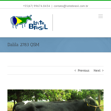
+55|67| 99674.8434
|
contato@leitebrasil.com.br
Dalila 2783 QSM
Previous
Next
View
Larger
Image