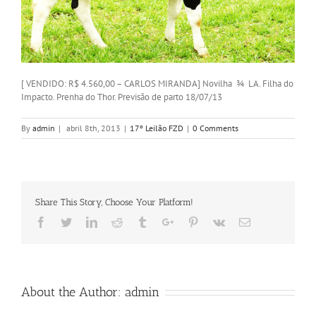
[ VENDIDO: R$ 4.560,00 – CARLOS MIRANDA] Novilha ¾ LA. Filha do
Impacto. Prenha do Thor. Previsão de parto 18/07/13
By
admin
|
abril 8th, 2013
|
17º Leilão FZD
|
0 Comments
Share This Story, Choose Your Platform!
Facebook
Twitter
Linkedin
Reddit
Tumblr
Google+
Pinterest
Vk
Email
About the Author:
admin