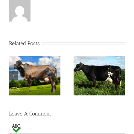
Related Posts
S
Noiva Millenium FZD
Esquecida Paviljon FZD
Leave A Comment
Comment