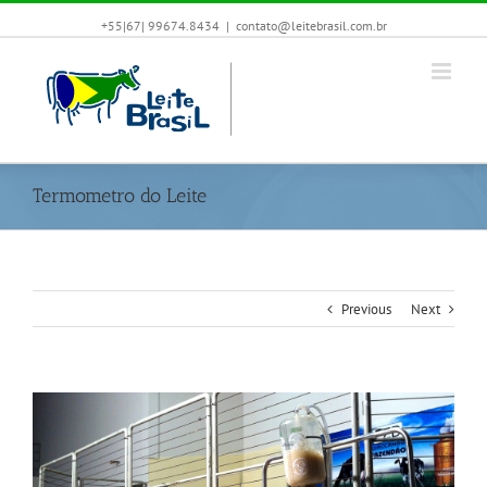
+55|67| 99674.8434
|
contato@leitebrasil.com.br
Termometro do Leite
Previous
Next
View
Larger
Image