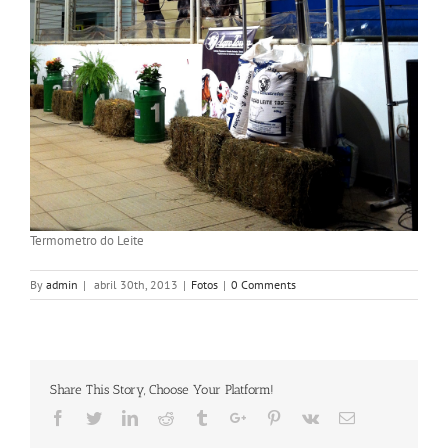
Termometro do Leite
By
admin
|
abril 30th, 2013
|
Fotos
|
0 Comments
Share This Story, Choose Your Platform!
Facebook
Twitter
Linkedin
Reddit
Tumblr
Google+
Pinterest
Vk
Email