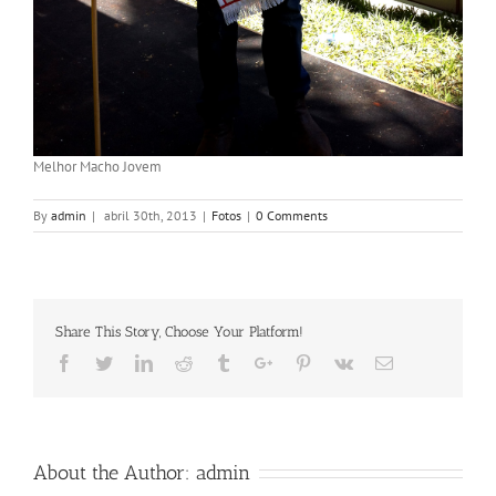
Melhor Macho Jovem
By
admin
|
abril 30th, 2013
|
Fotos
|
0 Comments
Share This Story, Choose Your Platform!
Facebook
Twitter
Linkedin
Reddit
Tumblr
Google+
Pinterest
Vk
Email
About the Author:
admin