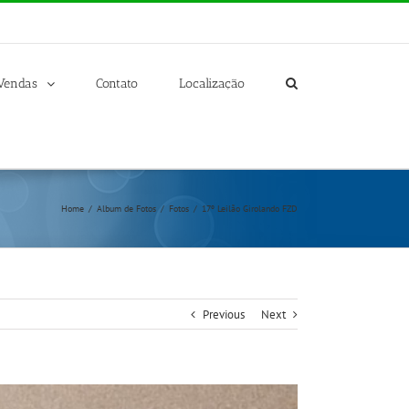
Vendas
Contato
Localização
Home
/
Album de Fotos
/
Fotos
/
17º Leilão Girolando FZD
Previous
Next