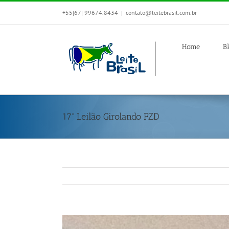
+55|67| 99674.8434
|
contato@leitebrasil.com.br
Home
B
17º Leilão Girolando FZD
View