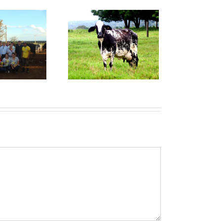
çapava Fruita – Top
1.000