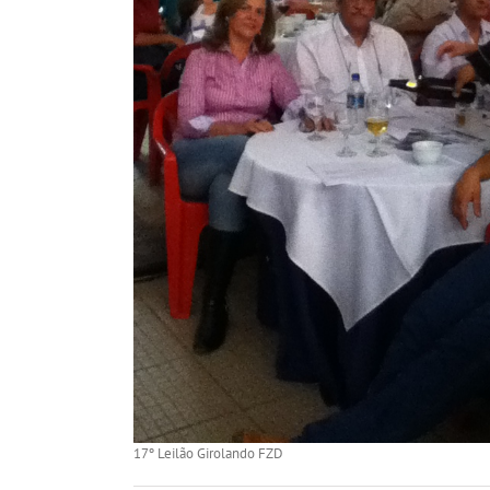
17º Leilão Girolando FZD