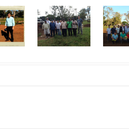
Ca
itas no Fazendão
Visitas no Fazendão