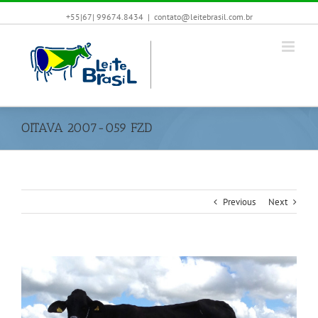
+55|67| 99674.8434
|
contato@leitebrasil.com.br
OITAVA 2007-059 FZD
Previous
Next
View
Larger
Image