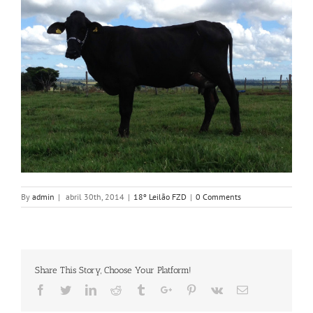
By
admin
|
abril 30th, 2014
|
18º Leilão FZD
|
0 Comments
Share This Story, Choose Your Platform!
Facebook
Twitter
Linkedin
Reddit
Tumblr
Google+
Pinterest
Vk
Email