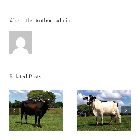
About the Author:
admin
Related Posts
O
OITAVA PARAMOUNT
INTRIGA FZD
FZD