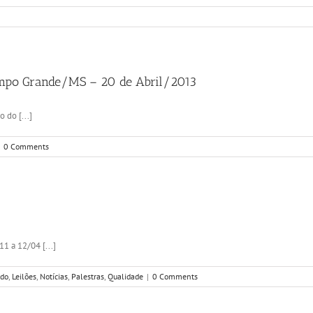
ampo Grande/MS – 20 de Abril/2013
 do [...]
0 Comments
 a 12/04 [...]
ndo
,
Leilões
,
Notícias
,
Palestras
,
Qualidade
|
0 Comments