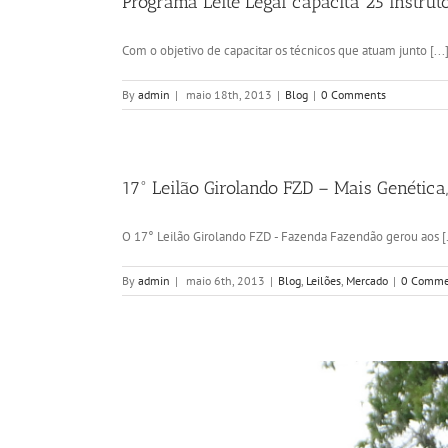
Programa Leite Legal capacita 25 instru
Com o objetivo de capacitar os técnicos que atuam junto [...
By
admin
|
maio 18th, 2013
|
Blog
|
0 Comments
17° Leilão Girolando FZD – Mais Genética,
O 17° Leilão Girolando FZD - Fazenda Fazendão gerou aos [.
By
admin
|
maio 6th, 2013
|
Blog
,
Leilões
,
Mercado
|
0 Comme