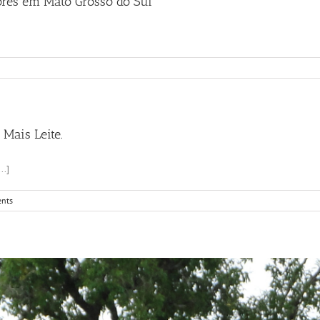
tores em Mato Grosso do Sul
]
 Mais Leite.
..]
nts