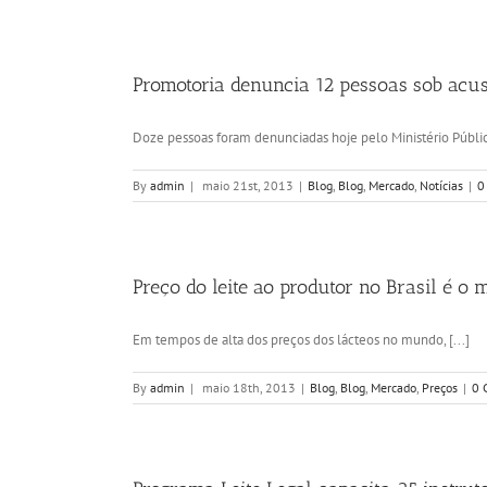
Promotoria denuncia 12 pessoas sob acus
Doze pessoas foram denunciadas hoje pelo Ministério Público
By
admin
|
maio 21st, 2013
|
Blog
,
Blog
,
Mercado
,
Notícias
|
0
Preço do leite ao produtor no Brasil é o m
Em tempos de alta dos preços dos lácteos no mundo, [...]
By
admin
|
maio 18th, 2013
|
Blog
,
Blog
,
Mercado
,
Preços
|
0 