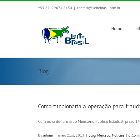
+55|67| 99674.8434
|
contato@leitebrasil.com.br
Home
B
Blog
Como funcionaria a operação para frauda
Com nova denúncia do Ministério Público Estadual, já são 14 [
By
admin
|
maio 21st, 2013
|
Blog
,
Mercado
,
Notícias
|
0 Com