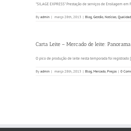
"SILAGE EXPRESS" Prestação de serviços de Ensilagem em Fa
By
admin
|
março 28th, 2013
|
Blog
,
Gestão
,
Notícias
,
Qualida
Carta Leite – Mercado de leite: Panorama
O pico de produção de leite nesta temporada foi registrado [.
By
admin
|
março 28th, 2013
|
Blog
,
Mercado
,
Preços
|
0 Com