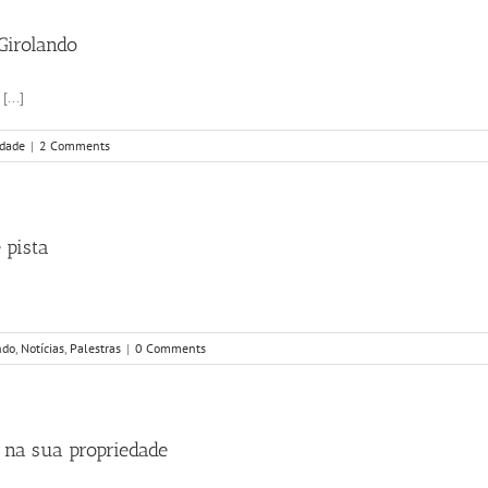
Girolando
...]
idade
|
2 Comments
 pista
ndo
,
Notícias
,
Palestras
|
0 Comments
 na sua propriedade