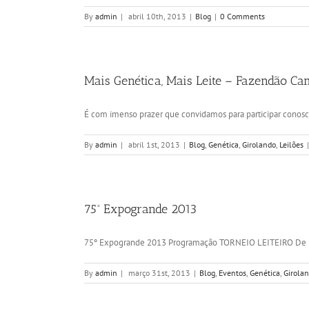
By
admin
|
abril 10th, 2013
|
Blog
|
0 Comments
Mais Genética, Mais Leite – Fazendão C
É com imenso prazer que convidamos para participar conosco
By
admin
|
abril 1st, 2013
|
Blog
,
Genética
,
Girolando
,
Leilões
|
75ª Expogrande 2013
75º Expogrande 2013 Programação TORNEIO LEITEIRO De 11
By
admin
|
março 31st, 2013
|
Blog
,
Eventos
,
Genética
,
Girola