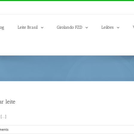
log
Leite Brasil
Girolando FZD
Leilões
r leite
...]
ments