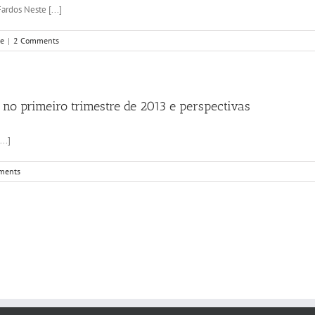
rdos Neste [...]
de
|
2 Comments
 no primeiro trimestre de 2013 e perspectivas
..]
ments