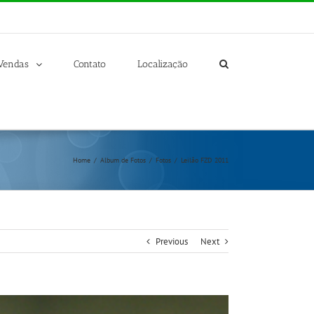
Vendas
Contato
Localização
Home
/
Album de Fotos
/
Fotos
/
Leilão FZD 2011
Previous
Next