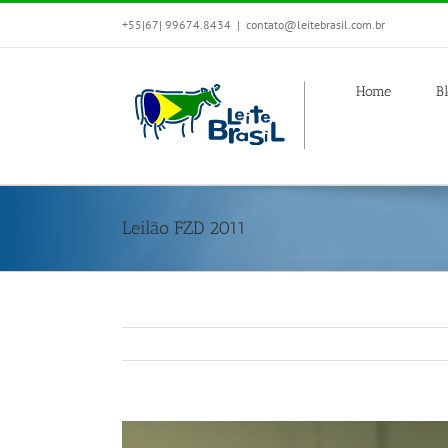
+55|67| 99674.8434
|
contato@leitebrasil.com.br
Home
B
Leilão FZD 2011
View