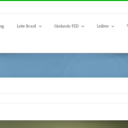
log
Leite Brasil
Girolando FZD
Leilões