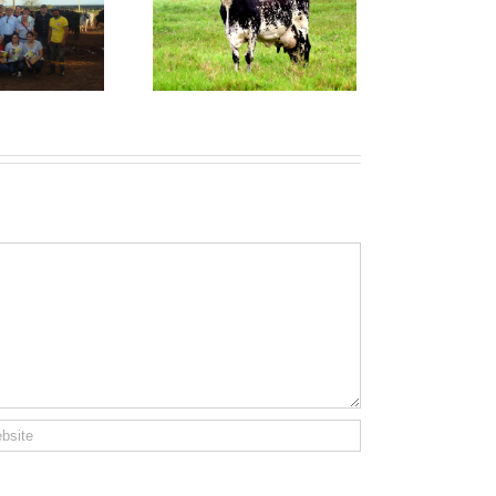
çapava Fruita – Top
1.000