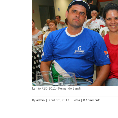
Leilão FZD 2011 - Fernando Sandim
By
admin
|
abril 8th, 2012
|
Fotos
|
0 Comments