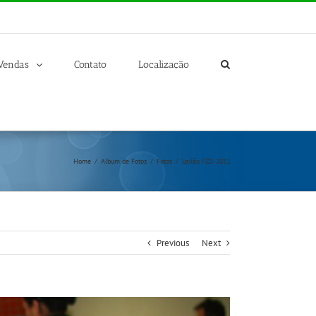
Vendas
Contato
Localização
Home
/
Album de Fotos
/
Fotos
/
Leilão FZD 2011
Previous
Next