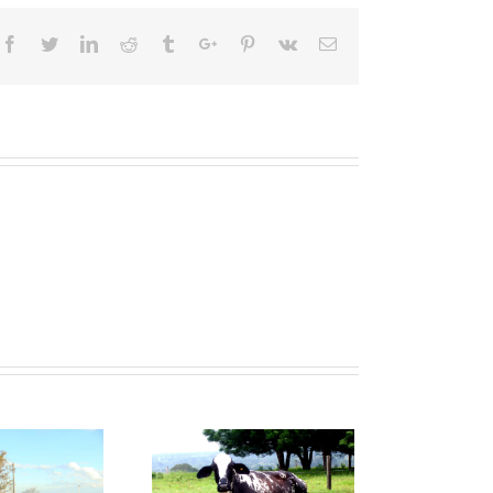
Facebook
Twitter
Linkedin
Reddit
Tumblr
Google+
Pinterest
Vk
Email