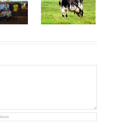
çapava Fruita – Top
1.000