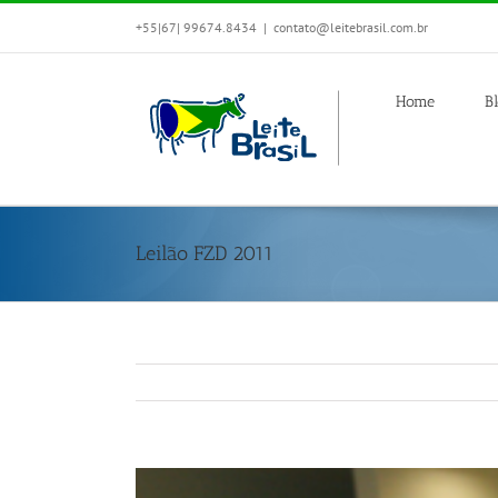
+55|67| 99674.8434
|
contato@leitebrasil.com.br
Home
B
Leilão FZD 2011
View