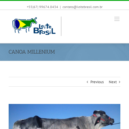
+55|67| 99674.8434
|
contato@leitebrasil.com.br
CANOA MILLENIUM
Previous
Next
View
Larger
Image