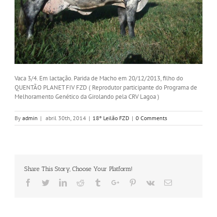
Vaca 3/4. Em lactação. Parida de Macho em 20/12/2013, filho do
QUENTÃO PLANET FIV FZD
( Reprodutor participante do Programa de
Melhoramento Genético da Girolando pela CRV Lagoa )
By
admin
|
abril 30th, 2014
|
18º Leilão FZD
|
0 Comments
Share This Story, Choose Your Platform!
Facebook
Twitter
Linkedin
Reddit
Tumblr
Google+
Pinterest
Vk
Email