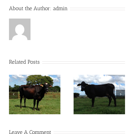
About the Author:
admin
Related Posts
O
OITAVA PARAMOUNT
OITAVA 2007-059 FZD
FZD
Leave A Comment