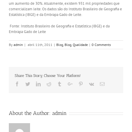
um aumento de 30%. Atualmente, existem 931 mil propriedades que
comercializam leite. Os dados são do Instituto Brasileiro de Geografia e
Estatística (IBGE) e da Embrapa Gado de Leite.
Fonte: Instituto Brasileiro de Geografia e Estatística (IBGE) e da
Embrapa Gado de Leite
By
admin
|
abril 11th, 2011
|
Blog
,
Blog
,
Qualidade
|
0 Comments
Share This Story, Choose Your Platform!
Facebook
Twitter
Linkedin
Reddit
Tumblr
Google+
Pinterest
Vk
Email
About the Author:
admin