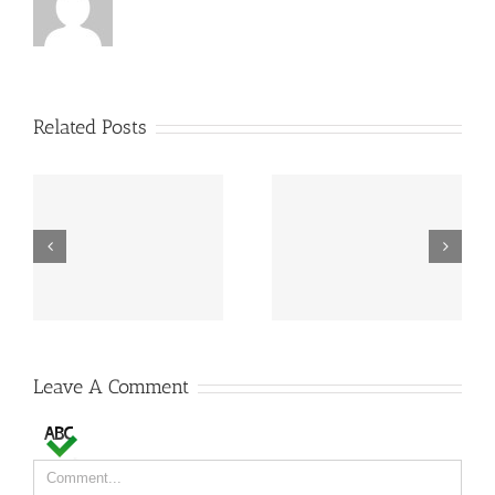
Related Posts
MAPA estabelece
FAO: produção mundial
preços de referência
de leite deverá crescer
para EGF de leite
2% em 2015
Leave A Comment
Comment