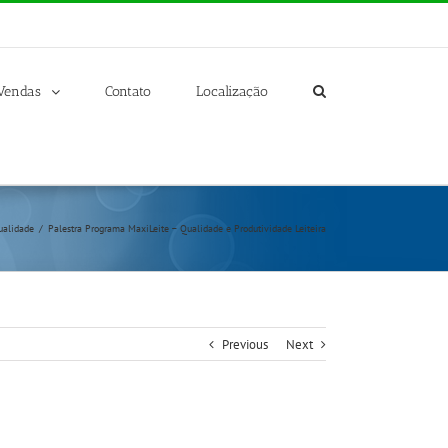
Vendas
Contato
Localização
ualidade
/
Palestra Programa MaxiLeite – Qualidade e Produtividade Leiteira
Previous
Next