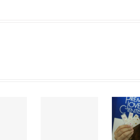
Agr
 produção mundial
Identificador de
se
eite deverá crescer
substâncias tóxicas no
2% em 2015
leite