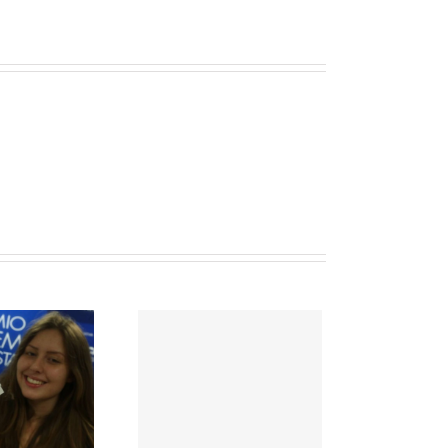
icultura quer incluir
gmento do leite no
programa de
exportações