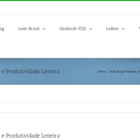
log
Leite Brasil
Girolando FZD
Leilões
e Produtividade Leiteira
Home
/
Blog
,
Blog
,
Palestras
,
Q
e Produtividade Leiteira