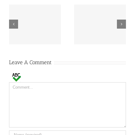
MAPA estabelece
FAO: produção mundial
preços de referência
de leite deverá crescer
para EGF de leite
2% em 2015
Leave A Comment
Comment