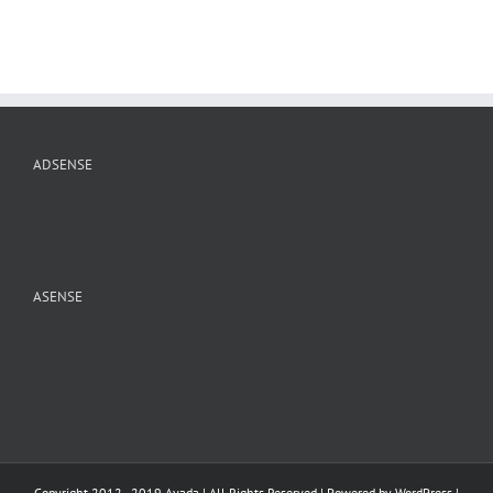
ADSENSE
ASENSE
Copyright 2012 - 2019 Avada | All Rights Reserved | Powered by
WordPress
|