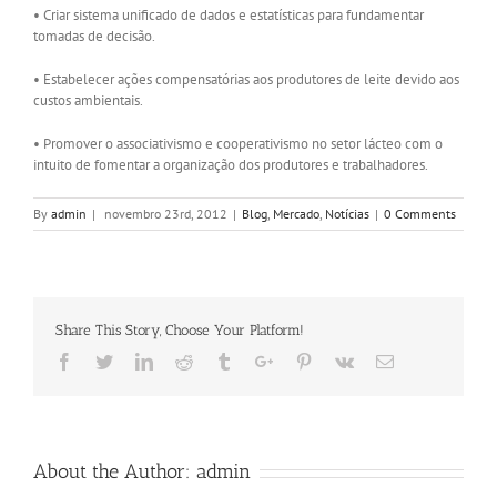
• Criar sistema unificado de dados e estatísticas para fundamentar
tomadas de decisão.
• Estabelecer ações compensatórias aos produtores de leite devido aos
custos ambientais.
• Promover o associativismo e cooperativismo no setor lácteo com o
intuito de fomentar a organização dos produtores e trabalhadores.
By
admin
|
novembro 23rd, 2012
|
Blog
,
Mercado
,
Notícias
|
0 Comments
Share This Story, Choose Your Platform!
Facebook
Twitter
Linkedin
Reddit
Tumblr
Google+
Pinterest
Vk
Email
About the Author:
admin