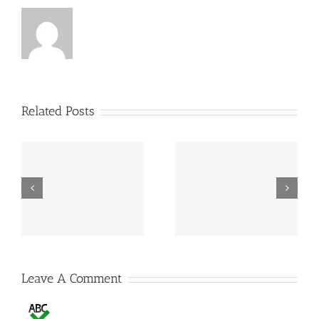
Related Posts
MAPA estabelece
FAO: produção mundial
preços de referência
de leite deverá crescer
para EGF de leite
2% em 2015
Leave A Comment
Comment