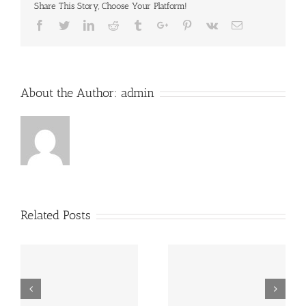
Share This Story, Choose Your Platform!
Facebook
Twitter
Linkedin
Reddit
Tumblr
Google+
Pinterest
Vk
Email
About the Author:
admin
Related Posts
MAPA estabelece
FAO: produção mundial
preços de referência
de leite deverá crescer