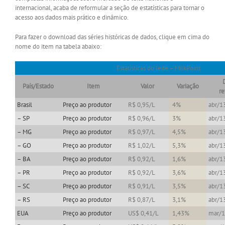
internacional, acaba de reformular a seção de estatísticas para tornar o
acesso aos dados mais prático e dinâmico.
Para fazer o download das séries históricas de dados, clique em cima do
nome do item na tabela abaixo:
Estatísticas do leite – MilkPoint
País/Estado
Item
Valor
Variação
re
Brasil
Preço ao produtor
R$ 0,95/L
4%
abr/1
– SP
Preço ao produtor
R$ 0,96/L
3%
abr/1
– MG
Preço ao produtor
R$ 0,97/L
4,5%
abr/1
– GO
Preço ao produtor
R$ 1,02/L
5,3%
abr/1
– BA
Preço ao produtor
R$ 0,92/L
1,6%
abr/1
– PR
Preço ao produtor
R$ 0,92/L
3,6%
abr/1
– SC
Preço ao produtor
R$ 0,91/L
3,5%
abr/1
– RS
Preço ao produtor
R$ 0,87/L
3,1%
abr/1
EUA
Preço ao produtor
US$ 0,41/L
1,43%
mar/