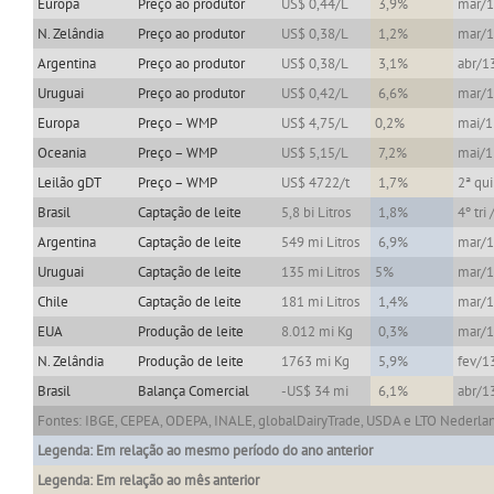
Europa
Preço ao produtor
US$ 0,44/L
3,9%
mar/
N. Zelândia
Preço ao produtor
US$ 0,38/L
1,2%
mar/
Argentina
Preço ao produtor
US$ 0,38/L
3,1%
abr/1
Uruguai
Preço ao produtor
US$ 0,42/L
6,6%
mar/
Europa
Preço – WMP
US$ 4,75/L
0,2%
mai/1
Oceania
Preço – WMP
US$ 5,15/L
7,2%
mai/1
Leilão gDT
Preço – WMP
US$ 4722/t
1,7%
2ª qu
Brasil
Captação de leite
5,8 bi Litros
1,8%
4º tri
Argentina
Captação de leite
549 mi Litros
6,9%
mar/
Uruguai
Captação de leite
135 mi Litros
5%
mar/
Chile
Captação de leite
181 mi Litros
1,4%
mar/
EUA
Produção de leite
8.012 mi Kg
0,3%
mar/
N. Zelândia
Produção de leite
1763 mi Kg
5,9%
fev/1
Brasil
Balança Comercial
-US$ 34 mi
6,1%
abr/1
Fontes: IBGE, CEPEA, ODEPA, INALE, globalDairyTrade, USDA e LTO Nederla
Legenda: Em relação ao mesmo período do ano anterior
Legenda: Em relação ao mês anterior