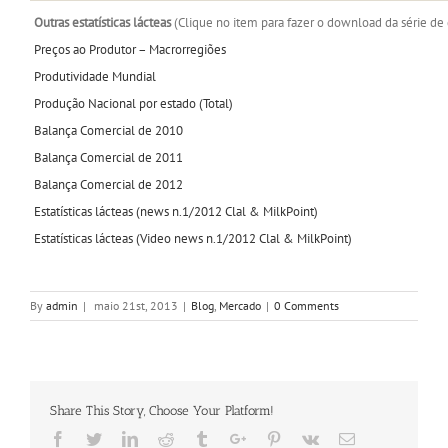
Outras estatísticas lácteas
(Clique no item para fazer o download da série de
Preços ao Produtor – Macrorregiões
Produtividade Mundial
Produção Nacional por estado (Total)
Balança Comercial de 2010
Balança Comercial de 2011
Balança Comercial de 2012
Estatísticas lácteas (news n.1/2012 Clal & MilkPoint)
Estatísticas lácteas (Video news n.1/2012 Clal & MilkPoint)
By
admin
|
maio 21st, 2013
|
Blog
,
Mercado
|
0 Comments
Share This Story, Choose Your Platform!
Facebook
Twitter
Linkedin
Reddit
Tumblr
Google+
Pinterest
Vk
Email