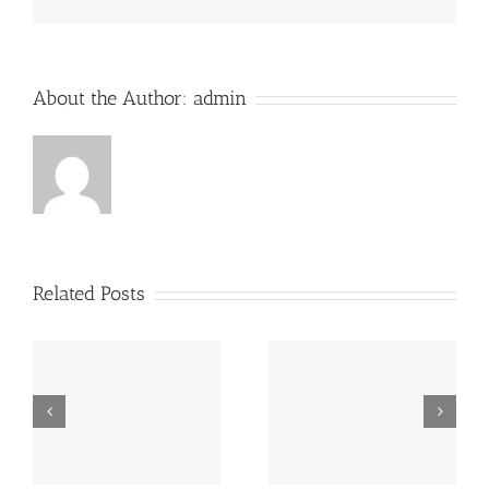
About the Author:
admin
Related Posts
MAPA estabelece
FAO: produção mundial
preços de referência
de leite deverá crescer
para EGF de leite
2% em 2015