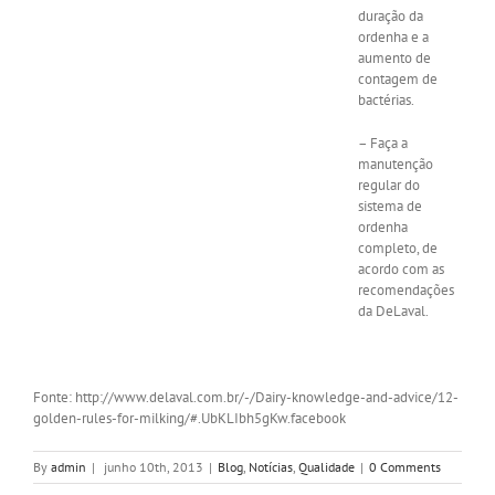
duração da
ordenha e a
aumento de
contagem de
bactérias.
– Faça a
manutenção
regular do
sistema de
ordenha
completo, de
acordo com as
recomendações
da DeLaval.
Fonte: http://www.delaval.com.br/-/Dairy-knowledge-and-advice/12-
golden-rules-for-milking/#.UbKLIbh5gKw.facebook
By
admin
|
junho 10th, 2013
|
Blog
,
Notícias
,
Qualidade
|
0 Comments