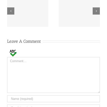
MAPA estabelece
FAO: produção mundial
preços de referência
de leite deverá crescer
para EGF de leite
2% em 2015
Leave A Comment
Comment