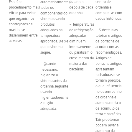
Este é o
durante e
centro de
automaticamente,
procedimento mais
depois de cada
ordenha e
todos os
eficaz para evitar
ordenha.
compare-as com
componentes do
que organismos
dados históricos.
sistema usando
contagiosos de
produtos
– Temperaturas
mastite se
adequados na
de refrigeração
– Substitua as
disseminem entre
temperatura
adequadas
teteiras e artigos
as vacas.
apropriada. Deixe
diminuem
de borracha de
que o sistema
imensamente
acordo com as
seque.
ou paralisam o
recomendações.
crescimento da
Artigos de
maioria das
borracha antigos
– Quando
bactérias.
apresentam
necessário,
rachaduras e se
higienize o
tornam porosos,
sistema antes da
o que influencia
ordenha seguinte
no desempenho
usando
da ordenha e
higienizadores na
aumenta o risco
diluição
de acúmulo de
adequada.
terra e bactérias.
Tais problemas
podem levar a
aumento da