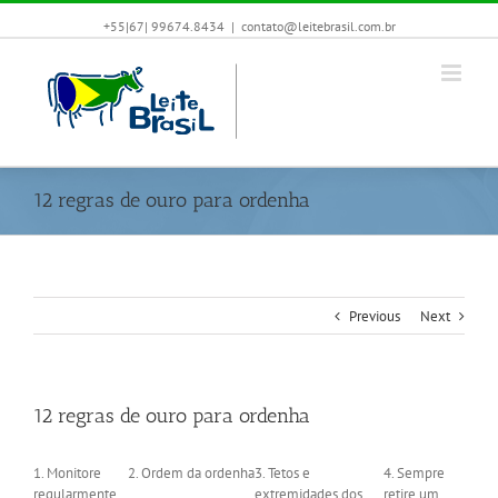
+55|67| 99674.8434
|
contato@leitebrasil.com.br
12 regras de ouro para ordenha
Previous
Next
12 regras de ouro para ordenha
1. Monitore
2. Ordem da ordenha
3. Tetos e
4. Sempre
regularmente
extremidades dos
retire um