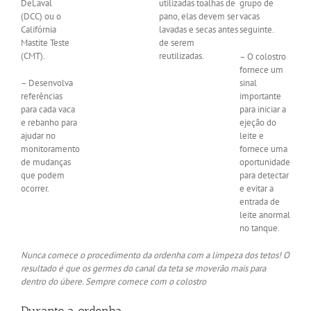
DeLaval
utilizadas toalhas de
grupo de
(DCC) ou o
pano, elas devem ser
vacas
Califórnia
lavadas e secas antes
seguinte.
Mastite Teste
de serem
(CMT).
reutilizadas.
– O colostro
fornece um
– Desenvolva
sinal
referências
importante
para cada vaca
para iniciar a
e rebanho para
ejeção do
ajudar no
leite e
monitoramento
fornece uma
de mudanças
oportunidade
que podem
para detectar
ocorrer.
e evitar a
entrada de
leite anormal
no tanque.
Nunca comece o procedimento da ordenha com a limpeza dos tetos! O
resultado é que os germes do canal da teta se moverão mais para
dentro do úbere. Sempre comece com o colostro