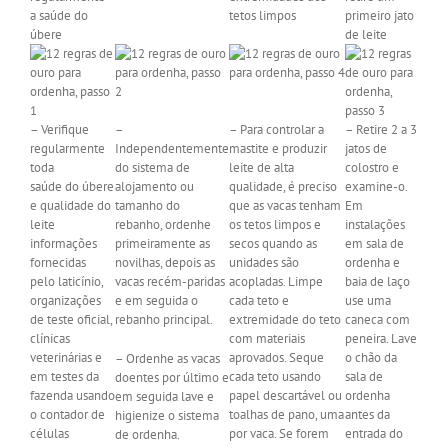
a saúde
do
tetos limpos
primeiro jato
úbere
de leite
– Verifique
–
– Para controlar a
– Retire 2 a 3
regularmente
Independentemente
mastite e produzir
jatos de
toda
do sistema de
leite de alta
colostro e
saúde do úbere
alojamento ou
qualidade, é preciso
examine-o.
e qualidade do
tamanho do
que as vacas tenham
Em
leite
rebanho, ordenhe
os tetos limpos e
instalações
informações
primeiramente as
secos quando as
em sala de
fornecidas
novilhas, depois as
unidades são
ordenha e
pelo laticínio,
vacas recém-paridas
acopladas. Limpe
baia de laço
organizações
e em seguida o
cada teto e
use uma
de teste oficial,
rebanho principal.
extremidade do teto
caneca com
clínicas
com materiais
peneira. Lave
veterinárias e
aprovados. Seque
o chão da
– Ordenhe as vacas
em testes da
cada teto usando
sala de
doentes por último e
fazenda usando
papel descartável ou
ordenha
em seguida lave e
o contador de
toalhas de pano, uma
antes da
higienize o sistema
células
por vaca. Se forem
entrada do
de ordenha.