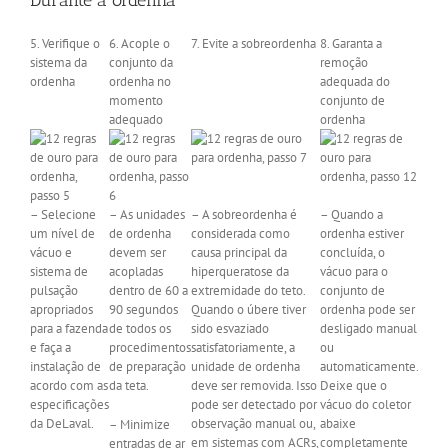
Durante a
ordenha
5. Verifique o
6. Acople o
7. Evite a sobreordenha
8. Garanta a
sistema da
conjunto da
remoção
ordenha
ordenha no
adequada do
momento
conjunto de
adequado
ordenha
– Selecione
– As unidades
– A sobreordenha é
– Quando a
um nível de
de ordenha
considerada como
ordenha estiver
vácuo e
devem ser
causa principal da
concluída, o
sistema de
acopladas
hiperqueratose da
vácuo para o
pulsação
dentro de 60 a
extremidade do teto.
conjunto de
apropriados
90 segundos
Quando o úbere tiver
ordenha pode ser
para a fazenda
de todos os
sido esvaziado
desligado manual
e faça a
procedimentos
satisfatoriamente, a
ou
instalação de
de preparação
unidade de ordenha
automaticamente.
acordo com as
da teta.
deve ser removida. Isso
Deixe que o
especificações
pode ser detectado por
vácuo do coletor
da DeLaval.
observação manual ou,
abaixe
– Minimize
em sistemas com ACRs,
completamente
entradas de ar