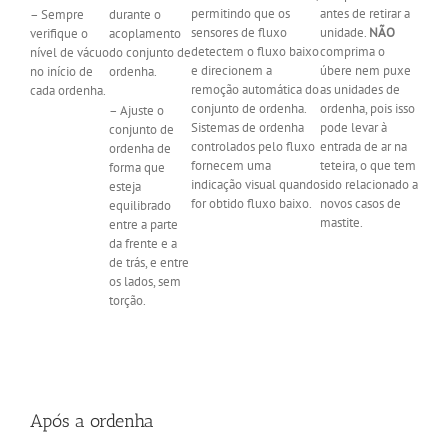
permitindo que os
antes de retirar a
– Sempre
durante o
sensores de fluxo
unidade.
NÃO
verifique o
acoplamento
detectem o fluxo baixo
comprima o
nível de vácuo
do conjunto de
e direcionem a
úbere nem puxe
no início de
ordenha.
remoção automática do
as unidades de
cada ordenha.
conjunto de ordenha.
ordenha, pois isso
– Ajuste o
Sistemas de ordenha
pode levar à
conjunto de
controlados pelo fluxo
entrada de ar na
ordenha de
fornecem uma
teteira, o que tem
forma que
indicação visual quando
sido relacionado a
esteja
for obtido fluxo baixo.
novos casos de
equilibrado
mastite.
entre a parte
da frente e a
de trás, e entre
os lados, sem
torção.
Após
a ordenha