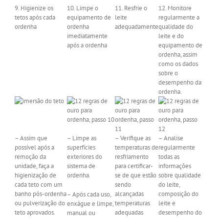
9. Higienize os
10. Limpe o
11. Resfrie o
12. Monitore
tetos após cada
equipamento de
leite
regularmente a
ordenha
ordenha
adequadamente
qualidade do
imediatamente
leite e do
após a ordenha
equipamento de
ordenha, assim
como os dados
sobre o
desempenho da
ordenha.
– Assim que
– Limpe as
– Verifique as
– Analise
possível após a
superfícies
temperaturas de
regularmente
remoção da
exteriores do
resfriamento
todas as
unidade, faça a
sistema de
para certificar-
informações
higienização de
ordenha.
se de que estão
sobre qualidade
cada teto com um
sendo
do leite,
banho pós-ordenha
alcançadas
composição do
– Após cada uso,
ou pulverização do
temperaturas
leite e
enxágue e limpe,
teto aprovados.
adequadas
desempenho do
manual ou