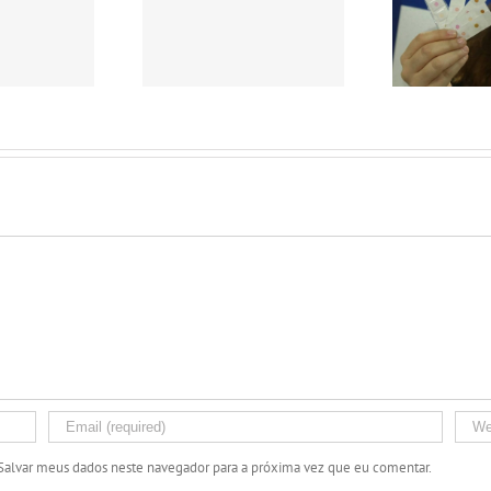
Agr
 produção mundial
Identificador de
se
eite deverá crescer
substâncias tóxicas no
2% em 2015
leite
Salvar meus dados neste navegador para a próxima vez que eu comentar.