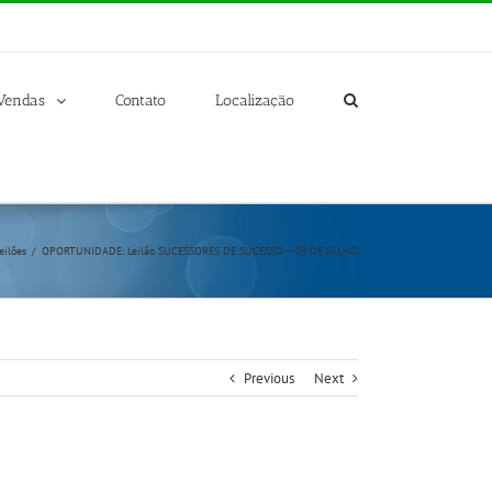
Vendas
Contato
Localização
eilões
/
OPORTUNIDADE: Leilão SUCESSORES DE SUCESSO – 03 DE JULHO
Previous
Next