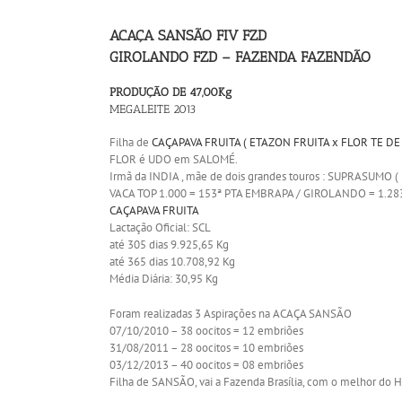
ACAÇA SANSÃO FIV FZD
GIROLANDO FZD – FAZENDA FAZENDÃO
PRODUÇÃO DE 47,00Kg
MEGALEITE 2013
Filha de
CAÇAPAVA FRUITA ( ETAZON FRUITA x FLOR TE DE
FLOR é UDO em SALOMÉ.
Irmã da INDIA , mãe de dois grandes touros : SUPRASUMO ( 
VACA TOP 1.000 = 153ª PTA EMBRAPA / GIROLANDO = 1.283
CAÇAPAVA FRUITA
Lactação Oficial: SCL
até 305 dias 9.925,65 Kg
até 365 dias 10.708,92 Kg
Média Diária: 30,95 Kg
Foram realizadas 3 Aspirações na ACAÇA SANSÃO
07/10/2010 – 38 oocitos = 12 embriões
31/08/2011 – 28 oocitos = 10 embriões
03/12/2013 – 40 oocitos = 08 embriões
Filha de SANSÃO, vai a Fazenda Brasília, com o melhor 