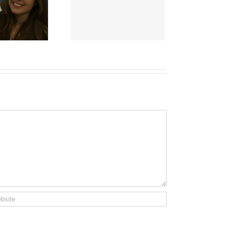
icultura quer incluir
gmento do leite no
programa de
exportações