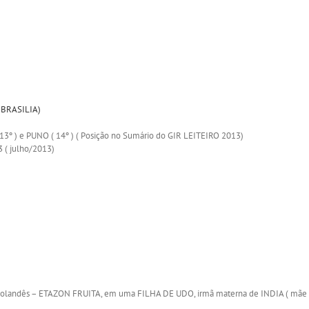
 BRASILIA)
13º ) e PUNO ( 14º ) ( Posição no Sumário do GIR LEITEIRO 2013)
 ( julho/2013)
do Holandês – ETAZON FRUITA, em uma FILHA DE UDO, irmã materna de INDIA ( m