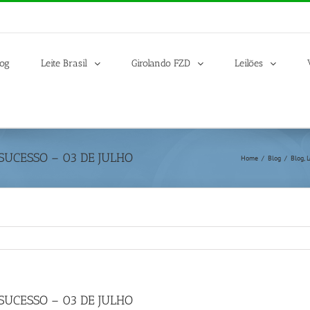
log
Leite Brasil
Girolando FZD
Leilões
SUCESSO – 03 DE JULHO
Home
/
Blog
/
Blog
,
L
SUCESSO – 03 DE JULHO