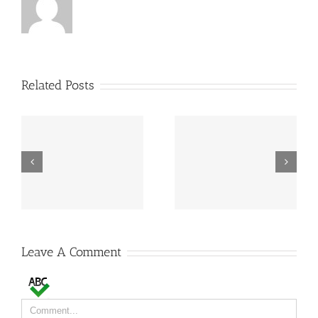
Related Posts
MAPA estabelece
FAO: produção mundial
preços de referência
de leite deverá crescer
para EGF de leite
2% em 2015
Leave A Comment
Comment