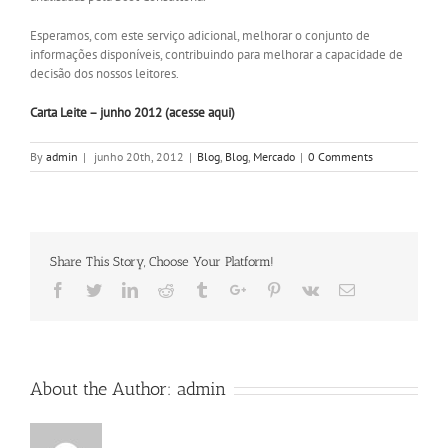
Esperamos, com este serviço adicional, melhorar o conjunto de
informações disponíveis, contribuindo para melhorar a capacidade de
decisão dos nossos leitores.
Carta Leite – junho 2012 (acesse aqui)
By
admin
|
junho 20th, 2012
|
Blog
,
Blog
,
Mercado
|
0 Comments
Share This Story, Choose Your Platform!
Facebook
Twitter
Linkedin
Reddit
Tumblr
Google+
Pinterest
Vk
Email
About the Author:
admin