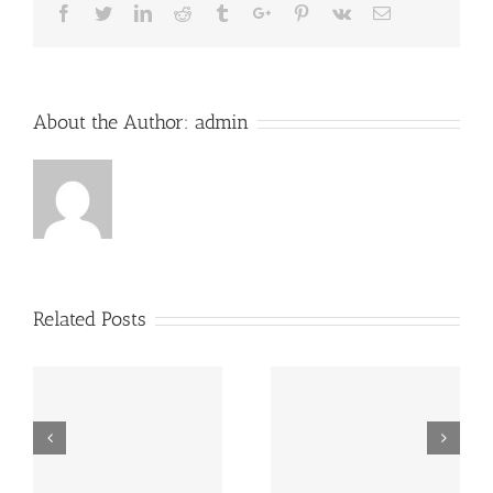
Facebook
Twitter
Linkedin
Reddit
Tumblr
Google+
Pinterest
Vk
Email
About the Author:
admin
Related Posts
MAPA estabelece
FAO: produção mundial
preços de referência
de leite deverá crescer
para EGF de leite
2% em 2015