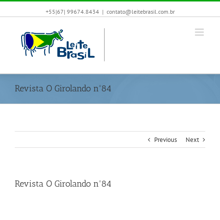
+55|67| 99674.8434
|
contato@leitebrasil.com.br
Revista O Girolando nº84
Previous
Next
Revista O Girolando nº84