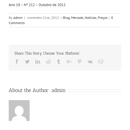
Ano 18 – Nº 212 – Outubro de 2012
By
admin
|
novembro 21st, 2012
|
Blog
,
Mercado
,
Notícias
,
Preços
|
0
Comments
Share This Story, Choose Your Platform!
Facebook
Twitter
Linkedin
Reddit
Tumblr
Google+
Pinterest
Vk
Email
About the Author:
admin