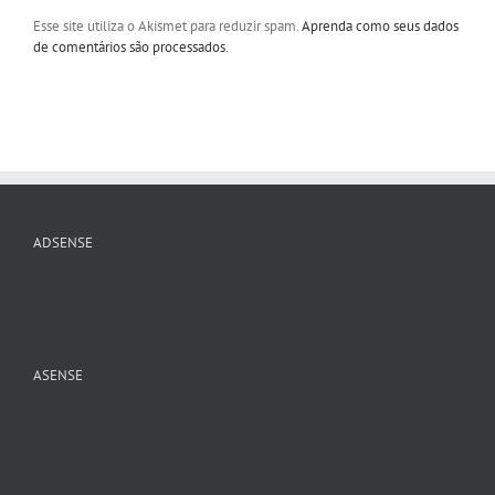
Esse site utiliza o Akismet para reduzir spam.
Aprenda como seus dados
de comentários são processados
.
ADSENSE
ASENSE