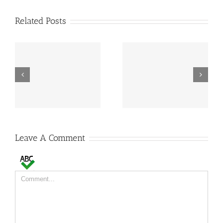
Related Posts
MAPA estabelece
FAO: produção mundial
preços de referência
de leite deverá crescer
para EGF de leite
2% em 2015
Leave A Comment
Comment