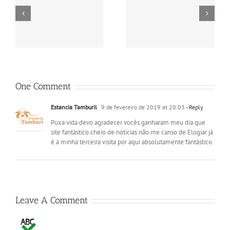
MAPA estabelece
FAO: produção mundial
preços de referência
de leite deverá crescer
para EGF de leite
2% em 2015
One Comment
Estancia Tamburil
9 de fevereiro de 2019 at 20:03
- Reply
Puxa vida devo agradecer vocês ganharam meu dia que
site fantástico cheio de noticias não me canso de Elogiar já
é a minha terceira visita por aqui absolutamente fantástico.
Leave A Comment
Comment